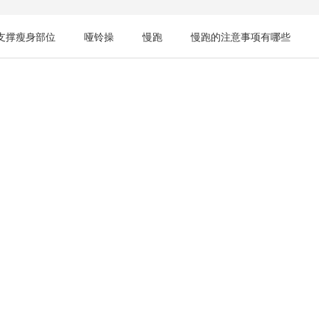
浪遇见危险怎么办
滑雪板
滑雪服
跳绳的好处
支撑瘦身部位
哑铃操
慢跑
慢跑的注意事项有哪些
女人锻炼
运动抽筋
晚上锻炼
公狗
​萝卜
支撑合格时间
攀岩登山
慢跑减肥
腹肌
慢跑减肥
初学瑜伽门槛
​瘦腿
游泳，女性游泳的好处
漂流翻船
有哪些助孕的食疗
慢跑有什么好处
球类运动
枕头
女人拉筋
练臀
跑完步后
运动出汗
爬山鞋
意事项
踏板操
平板支撑
练腹肌的方法
冬天晨跑
走
变胖
游泳池
早上运动
微胖
背部脂肪
巧
徒步的技巧有哪些
慢跑的跑法
平板支撑多久有效果
夜跑
瘦不下来
胖女孩
年轻
儿童游泳
意什么
肩肌劳损的原因有哪些
蹦极有什么好处
慢跑的
的最佳时间
平板支撑作用
练肌肉要有哪些习惯
蹦极