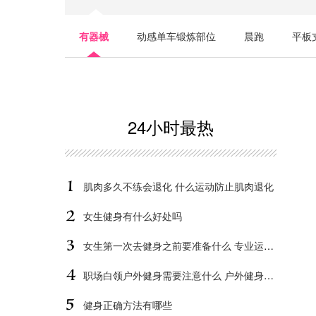
滑雪技巧有哪些
滑雪受伤了怎么办
冲
有器械
动感单车锻炼部位
晨跑
平板
女性健身
健身变美的方法
健身变美
马拉松怎么跑避免损伤
平板支撑姿势
平板
瑜伽;练瑜伽;女性练瑜伽
瑜伽;初学瑜伽;
平板支撑瘦肚子的效果
潜水的注意事项有哪些
24小时最热
​练瑜伽
​跑步
举哑铃
​马甲线
慢跑的窍门有哪些
引体向上
冬天跑步的注
肌肉多久不练会退化 什么运动防止肌肉退化
新手健身
产后健身
亲子游泳
慢
平板支撑发抖原因
小腿变粗
慢跑瘦腿的技
女生健身有什么好处吗
女生第一次去健身之前要准备什么 专业运动套装不能少
易胖体质
卷腹，卷腹仰卧起坐哪个好
如何有效的瘦腹肌
慢跑的时间
蹦极需要注
职场白领户外健身需要注意什么 户外健身有哪些运动
瑜伽
运动
动感单车全身瘦身
平板支撑做法
每天晨跑
健身正确方法有哪些