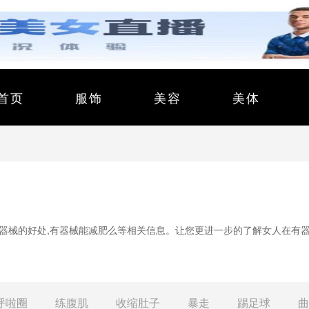
首页
服饰
美容
美体
有器械的好处,有器械能减肥么等相关信息。让您更进一步的了解女人在有
呼啦圈
练腹肌
收缩肚子
暴走
踢足球
曲