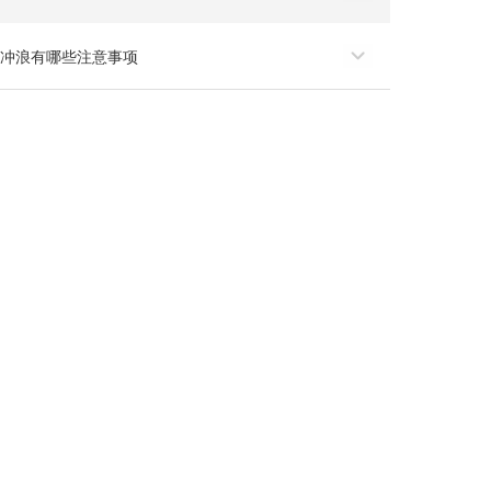
减肥.瘦腿.塑形
女性健身好处
冲浪有哪些注意事项
腿
下腹部肥胖
注意事项
马拉松
马拉松比赛
女生玩漂流
​散步
操
冬天室内游泳有哪些注意事项
暴汗服
新手健身注意事项
蹦极什么姿势最安全
力量训练
练习瑜伽
平板支撑效果
慢跑调整呼吸
球类
无器械
中医减肥
好处
晨跑可以减肥吗
平板支撑减肥
慢跑注意事项