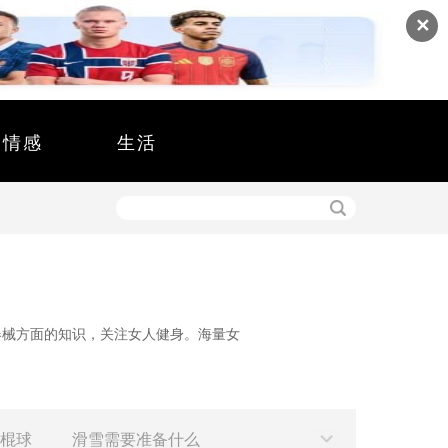
✕
情感
生活
器械方面的知识，关注女人健身。海量女
棍球
滑雪需要准备什么