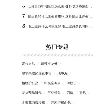
动感单车运动时间
慢跑减肥的技巧
游泳的
女性健身初期应该怎么做 健身吃这些东西效果好
健身真的可以改变容貌吗 这样健身让你变得更加漂亮
女生做平板支撑的好处
晚上健身什么时候最好 晚上健身多长时间合适
热门专题
定妆方法
飙辣小龙虾
喝苹果醋的注意事项
地中海
植物护肤品
中央空调男
海松子
怎么预防脚气
三杯带鱼
丙酸
退热
金银花绿茶步骤
洋葱培根面包