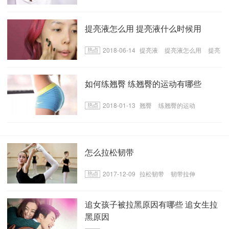
提亮液怎么用 提亮液什么时候用
2018-06-14
提亮液
提亮液怎么用
提亮
液什么时候用
如何练翘臀 练翘臀的运动有哪些
2018-01-13
翘臀
练翘臀的运动
怎么拉松韧带
2017-12-09
拉松韧带
韧带拉伸
追女孩子被拉黑原因有哪些 追女生拉
黑原因