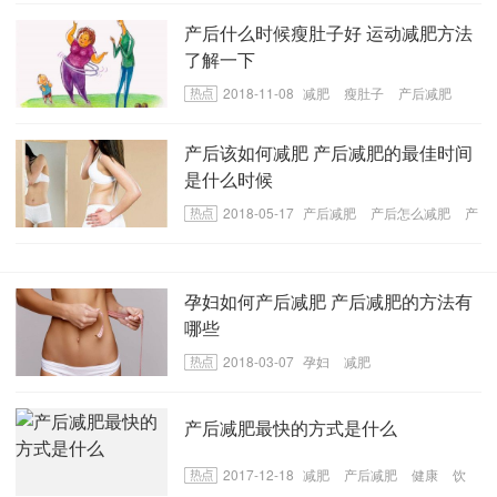
产后什么时候瘦肚子好 运动减肥方法
了解一下
2018-11-08
减肥
瘦肚子
产后减肥
产后该如何减肥 产后减肥的最佳时间
是什么时候
2018-05-17
产后减肥
产后怎么减肥
产
后减肥的最佳时间
孕妇如何产后减肥 产后减肥的方法有
哪些
2018-03-07
孕妇
减肥
产后减肥最快的方式是什么
2017-12-18
减肥
产后减肥
健康
饮