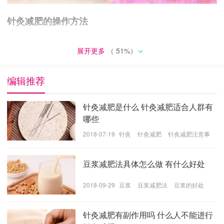
针灸减肥的操作方法
穴位埋线的针灸减肥方法，也会因每个人的差异和肥胖
展开更多
（
51
%）
程度不同选择的穴位也不同，用埋线器植入蛋白质磁化
线。
编辑推荐
这种埋线针灸的线是会在半个月到3个月之内会被溶解吸
收掉的，可以疏通人体额经络，改善植物神经功能和内
针灸减肥是什么 针灸减肥适合人群有
分泌失调，可以抑制肥胖消化和吸收，降低食欲，达到
哪些
减重的效果。
2018-07-19
针灸
针灸减肥
针灸减肥注意事
项
豆浆减肥法具体怎么做 有什么好处
2018-09-29
豆浆
豆浆减肥法
豆浆的好处
针灸减肥有副作用吗 什么人不能进行