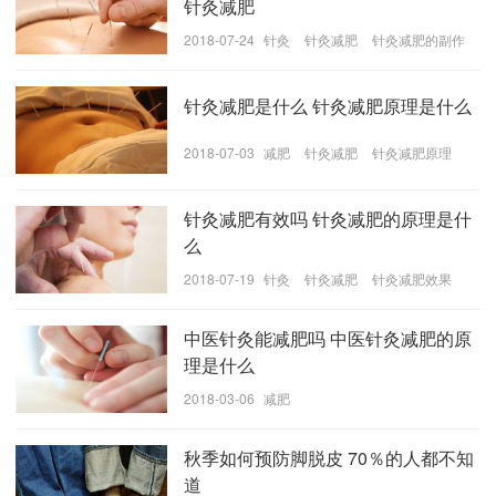
针灸减肥
2018-07-24
针灸
针灸减肥
针灸减肥的副作
用
针灸减肥是什么 针灸减肥原理是什么
2018-07-03
减肥
针灸减肥
针灸减肥原理
针灸减肥有效吗 针灸减肥的原理是什
针灸减肥的正确做法
么
1、即便进行针灸减肥，也要注意控制饮食。如果在针灸
2018-07-19
针灸
针灸减肥
针灸减肥效果
过程中暴饮暴食，随便乱吃，同样达不到减肥的目的。
但控制饮食绝不等于“饥饿疗法”，不主张过分节食。
中医针灸能减肥吗 中医针灸减肥的原
理是什么
2、针灸减肥也是一个渐进的过程，如果指望几针扎下去
2018-03-06
减肥
就能够变得身材窈窕，那也是不现实的。在针灸的同
时，养成良好的生活饮食习惯，才能有效地防止反弹。
秋季如何预防脚脱皮 70％的人都不知
否则一旦停针，就会马上反弹，功亏一篑。
道