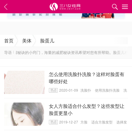
✕
首页
美体
脸蛋儿
轻松掌握秘诀的小窍门，海量的减肥秘诀资讯希望对您有所帮助。脸蛋儿栏目为
导语
怎么使用洗脸扑洗脸？这样对脸蛋有
哪些好处
2020-01-09
洗脸扑
使用洗脸扑洗脸
洗
脸的好处
女人方脸适合什么发型？这些发型让
脸蛋更显小
2019-12-27
方脸
适合方脸发型
选择发
型小妙招