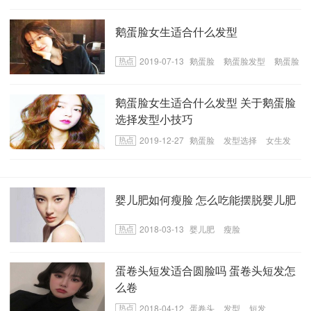
原蛋白补充
鹅蛋脸女生适合什么发型
2019-07-13
鹅蛋脸
鹅蛋脸发型
鹅蛋脸
适合的发型
鹅蛋脸女生适合什么发型 关于鹅蛋脸
选择发型小技巧
2019-12-27
鹅蛋脸
发型选择
女生发
型
婴儿肥如何瘦脸 怎么吃能摆脱婴儿肥
2018-03-13
婴儿肥
瘦脸
蛋卷头短发适合圆脸吗 蛋卷头短发怎
么卷
2018-04-12
蛋卷头
发型
短发