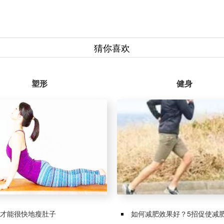
猜你喜欢
塑形
健身
才能很快地瘦肚子
如何减肥效果好？5招促使减