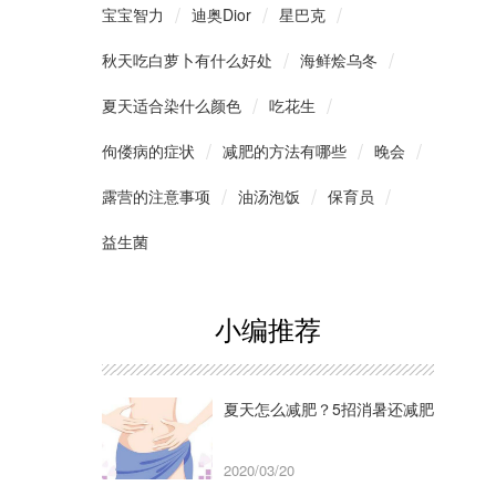
宝宝智力
迪奥Dior
星巴克
秋天吃白萝卜有什么好处
海鲜烩乌冬
夏天适合染什么颜色
吃花生
佝偻病的症状
减肥的方法有哪些
晚会
露营的注意事项
油汤泡饭
保育员
益生菌
小编推荐
夏天怎么减肥？5招消暑还减肥
2020/03/20