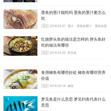
处
墨鱼的墨汁能吃吗 墨鱼的墨汁要怎么
吃
2018-04-27
墨汁
墨鱼的墨汁
墨鱼的墨
汁的吃法
红烧胖头鱼的做法是怎样的 胖头鱼好
吃的做法有哪些
2018-03-22
胖头鱼
食用鲫鱼有哪些好处 鲫鱼有哪些营养
价值
2018-03-19
鲫鱼
梦见鱼是什么意思 梦见钓鱼代表什么
意思