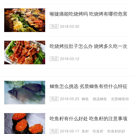
些
喉咙痛能吃烧烤吗 吃烧烤有哪些危害
2018-03-30
吃烧烤拉肚子怎么办 烧烤多久吃一次
2018-03-12
鲫鱼怎么挑选 劣质鲫鱼有些什么特征
2018-05-23
鲫鱼
挑选鲫鱼
劣质鲫鱼特
征有什么
吃鱼籽有什么好处 吃鱼籽的注意事项
2018-05-17
鱼籽
吃鱼籽
吃鱼籽的好