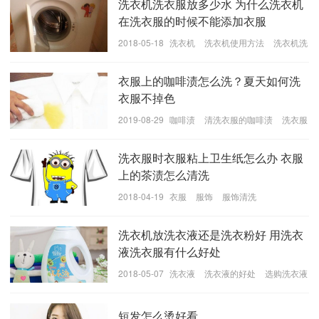
洗衣机洗衣服放多少水 为什么洗衣机
在洗衣服的时候不能添加衣服
2018-05-18
洗衣机
洗衣机使用方法
洗衣机洗
衣服的小技巧
衣服上的咖啡渍怎么洗？夏天如何洗
衣服不掉色
2019-08-29
咖啡渍
清洗衣服的咖啡渍
洗衣服
不掉色方法
洗衣服时衣服粘上卫生纸怎么办 衣服
上的茶渍怎么清洗
2018-04-19
衣服
服饰
服饰清洗
用刷子蘸取适量的汽油轻轻地擦，然后用洗衣液混合着
洗衣机放洗衣液还是洗衣粉好 用洗衣
清水来揉搓就ok了，又或者是直接使用苏打水，也会有
液洗衣服有什么好处
去除口红印的作用的，不过是要把苏打水倒在另外一块
2018-05-07
洗衣液
洗衣液的好处
选购洗衣液
干净的抹布上，轻轻地拍打到口红印的地方。
的技巧
5.酱油污渍
短发怎么烫好看