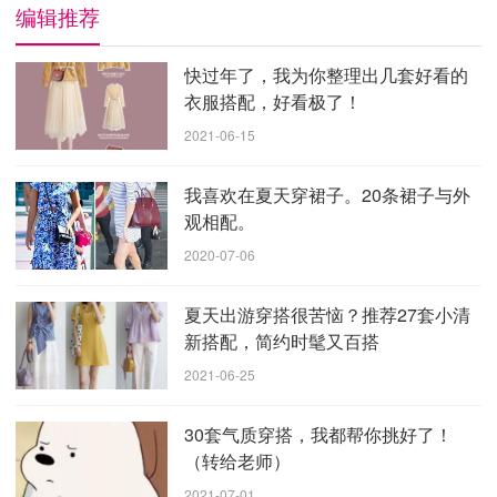
编辑推荐
快过年了，我为你整理出几套好看的
衣服搭配，好看极了！
2021-06-15
我喜欢在夏天穿裙子。20条裙子与外
观相配。
2020-07-06
夏天怕被太阳晒黑的女生们，那么裤子才是你最好的选择，
沐沐为你们带来这几款牛仔裤，是今年流行的裤子款式哦，小脚
夏天出游穿搭很苦恼？推荐27套小清
+破洞流苏设计的牛仔裤，个性潮流，吸睛感十足，高腰是显瘦
新搭配，简约时髦又百搭
的关键，上衣搭配白衬衫就好了，夏天这样穿简约又不失时髦
2021-06-25
度。九分的阔腿牛仔裤简直是小个子的标配，穿上身轻松显高显
腿长的啦，夏天搭配白T恤和冰丝手套，这个夏天你也不用担心
晒黑了。身材稍微好看的女生，可以挑选破洞直筒裤搭配短上
30套气质穿搭，我都帮你挑好了！
衣，敲有气质。
（转给老师）
2021-07-01