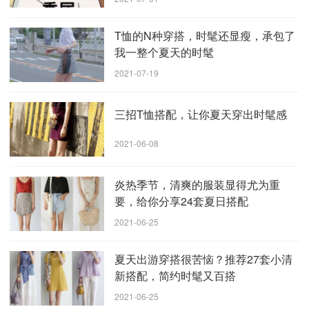
T恤的N种穿搭，时髦还显瘦，承包了
我一整个夏天的时髦
2021-07-19
三招T恤搭配，让你夏天穿出时髦感
2021-06-08
炎热季节，清爽的服装显得尤为重
要，给你分享24套夏日搭配
2021-06-25
炎热的夏天，要说什么衣服最方便又快捷的话，五分裤或者
夏天出游穿搭很苦恼？推荐27套小清
短裤就可以满足你，都是A字版型的设计，穿起来轻松显瘦的
新搭配，简约时髦又百搭
啦，纯棉的黑色，舒适透气，夏天再适合不过的了，还是显瘦的
黑色，所以这款短裤怎么搭都好好看的。流苏破洞的牛仔短裤，
2021-06-25