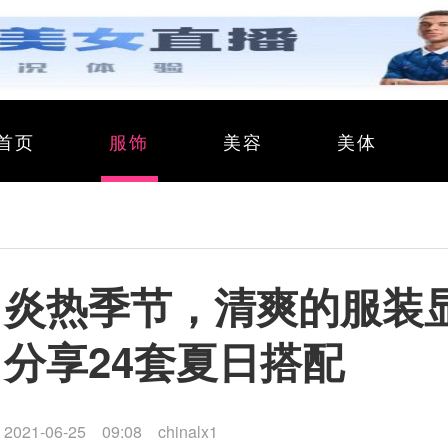
首页
服饰
美容
美体
炎热季节，清爽的服装
分享24套夏日搭配
2021-06-25 09:08
chinalx1