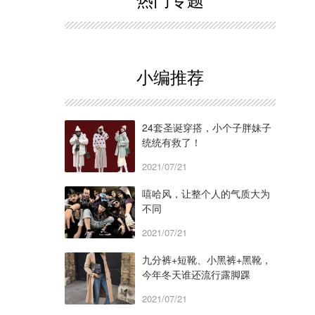
小编推荐
24套圣诞穿搭，小个子胖妹子
统统有救了！
2021/07/21
嘻哈风，让整个人的气质大为
不同
2021/07/21
九分裤+短靴、小黑裤+黑靴，
今年冬天谁还流行露脚踝
啊？！
2021/07/21