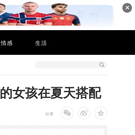
✕
情感
生活
惰的女孩在夏天搭配
分享