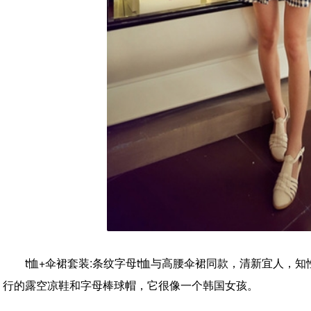
t恤+伞裙套装:条纹字母t恤与高腰伞裙同款，清新宜人，
行的露空凉鞋和字母棒球帽，它很像一个韩国女孩。