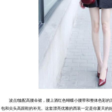
波点t恤配高腰伞裙，腰上酒红色蝴蝶小腰带和整体色彩的
包和尖头高跟鞋的补充。这套漂亮优雅的西装一定是你夏天的