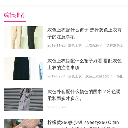
编辑推荐
灰色上衣配什么裤子 选择灰色上衣裤
子的注意事项
2019-11-26
灰色上衣
上衣配裤子
选择灰色上
在2019年aj4的30周年纪念日，aj决定在2019年重复aj4的
衣裤子
冷灰色配色。这款aj4酷灰配色于2004年发布，并将于
灰色上衣搭配什么裙子好看 搭配灰色
2019年首次重新发布。这款鞋是aj4，也是经典的aj鞋
上衣的注意事项
款。Aj4鞋身采用灰色哑光皮革制成，手感舒适，质地非
2019-09-04
灰色上衣
灰色上衣搭配裙子
搭配
常好。鞋面由灰色麂皮制成，第四代标志性网格也由灰
灰色上衣事项
色制成，外底由黑色制成。鞋跟上有银色标志，鞋底上
灰色外套配什么颜色的围巾？冷色调
的气垫用黄色装饰，有轻微的低调闪光效果。
柔和而多才多艺。
2020-06-29
柠檬黄350多少钱？yeezy350 Citrin