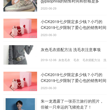
gypsophila的销售时间和价格是多
少？
2020-06-29
小CK2019七夕限定多少钱？小巧的
CK2019七夕限制了爱心包的销售时间
2020-06-30
Aj4酷灰色版本前舌头是灰色的，扁平鞋带，灰色网格。
灰色毛衣搭配方法 洗毛衣注意事项
整体为灰色、白色和黑色中底，舌头上有黄色圆点。Aj4
酷灰色版本也有一个发光版本，这是一个aj5和kwas的联
2019-12-06
灰色毛衣
毛衣
毛衣搭配方法
洗
合模型。鞋底是一个发光的水晶鞋底，它是由不同的材
毛衣注意事项
料从aj4冷灰普通版。
小CK2019七夕限定多少钱？小巧的
CK2019七夕限制了爱心包的销售时间
2020-06-30
朱一龙透露了一张芬兰旅行的照片，
但被一只幸运的飞猪抢走了！