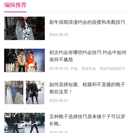
编辑推荐
时尚评论:黑色拉链装饰的裹臀连衣裙穿起来特别年轻。
新年假期浪漫约会的甜蜜和杀戮技巧
今天的第三名着装风格非常流行。当然，军装靴是MM的
2020-06-30
必备物品之一。黑色带扣设计赋予它们凉爽的感觉，适
合约会和穿着。让我们给厌倦了看甜东西的人一个惊喜
吧！
初次约会有哪些约会技巧 约会中如何
保持不尴尬
详细信息显示:
2018-05-23
约会
初次约会
初次约会的技巧
如何选择短腿、粗腿和不直腿的靴子
都在这里！
2020-06-21
五种靴子选择技巧原来矮个子可以穿
长靴。
2020-06-24