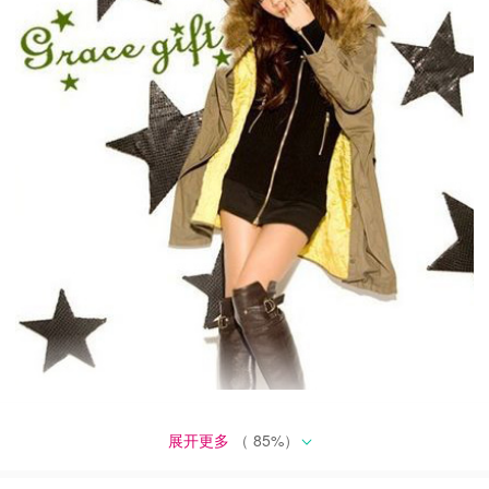
展开更多
（
85
%）