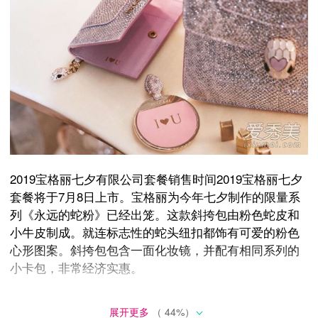
2019宝格丽七夕有限公司套餐销售时间2019宝格丽七夕
套餐将于7月8日上市。宝格丽为今年七夕制作的限量系
列《永远的蛇粉》已经出笼。这款斜挎包由粉色蛇皮和
小牛皮制成。就连标志性的蛇头纽扣都饰有可爱的粉色
心形图案。斜挎包包含一面化妆镜，并配有相同系列的
小卡包，非常经济实惠。
包包保留了甜美的浅粉色，并添加了金银细链蛇形细
展开更多
（
44
%）
节。粉色的酷女孩不仅温柔，而且很酷。