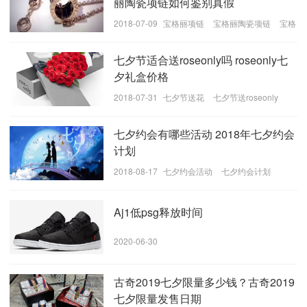
丽陶瓷项链如何鉴别真假
2018-07-09
宝格丽项链
宝格丽陶瓷项链
宝格
丽陶瓷项链价格
七夕节适合送roseonly吗 roseonly七
夕礼盒价格
另一种金属水蛇皮充满了摇滚风格。经典的蛇头搭扣体
2018-07-31
七夕节送花
七夕节送roseonly
现了这条可爱的丘比特蛇，向爱人发出心跳信号。
七夕约会有哪些活动 2018年七夕约会
计划
2018-08-17
七夕约会活动
七夕约会计划
Aj1低psg释放时间
2020-06-30
古奇2019七夕限量多少钱？古奇2019
七夕限量发售日期