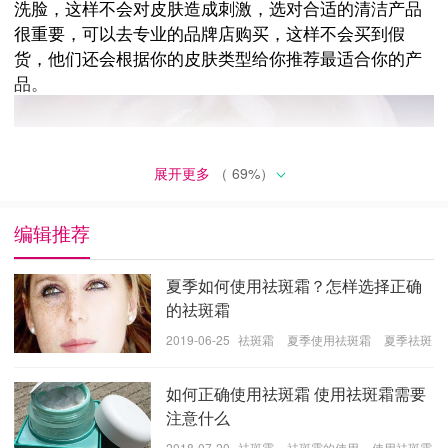
洗脸，这样不会对皮肤造成刺激，选对合适的清洁产品
很重要，可以去专业的品牌店购买，这样不会买到假
货，他们还会根据你的皮肤类型给你推荐最适合你的产
品。
展开更多
（
69
%）
编辑推荐
夏季如何使用祛斑霜？怎样选择正确
的祛斑霜
2019-06-25
祛斑霜
夏季使用祛斑霜
夏季祛斑
霜选择
​如何正确使用祛斑霜 使用祛斑霜需要
注意什么
(2)坚持的对脸部进行补水，皮肤为什么不好，很大的原
因是因为缺水，脸部水润了，看起来就比较的有光泽，
2018-07-20
祛斑霜
祛斑霜的使用
使用祛斑霜