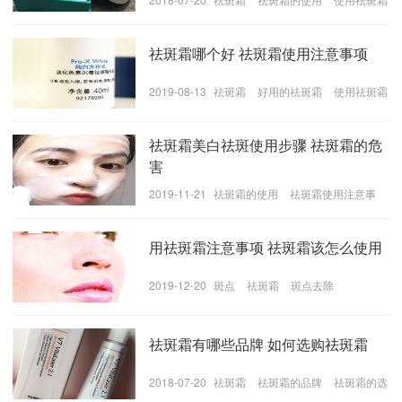
所以一定要坚持的使用水乳，不管是什么季节，都要用
的注意事项
哦，尤其是冬季，天气寒冷，很多女生就不愿意动了，
祛斑霜哪个好 祛斑霜使用注意事项
冬季比较干燥，更容易缺水，对补水也应该更加的重
视。
2019-08-13
​祛斑霜
好用的祛斑霜
使用祛斑霜
的注意事项
(3)坚持使用祛斑霜，去除斑点最快速的办法就是进行激
祛斑霜美白祛斑使用步骤 祛斑霜的危
光祛斑，但是价格比较的贵，所以还是老老实实的使用
害
祛斑霜吧，坚持使用效果也是很好的。选择适合自己的
祛斑霜，挤出一点在手心里，然后用手把它给揉一揉，
2019-11-21
祛斑霜的使用
祛斑霜使用注意事
揉的差不多了就可以上脸了，上脸也是轻轻的揉一揉就
项
美白祛斑小妙招
好了。祛斑的过程是比较的长的，所以一定要坚持，最
用祛斑霜注意事项 祛斑霜该怎么使用
好是睡觉之前用，这样子的效果会更加的显著。
2019-12-20
斑点
祛斑霜
斑点去除
祛斑霜推荐
​祛斑霜有哪些品牌 如何选购祛斑霜
2018-07-20
​祛斑霜
​祛斑霜的品牌
​祛斑霜的选