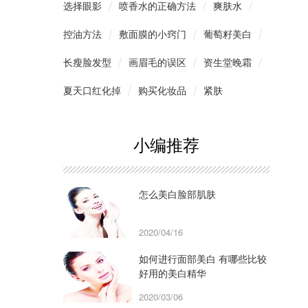
选择眼影
喷香水的正确方法
爽肤水
控油方法
敷面膜的小窍门
葡萄籽美白
长瘦脸发型
画眉毛的误区
资生堂晚霜
夏天口红化掉
购买化妆品
紧肤
小编推荐
怎么美白脸部肌肤
2020/04/16
如何进行面部美白 有哪些比较
好用的美白精华
2020/03/06