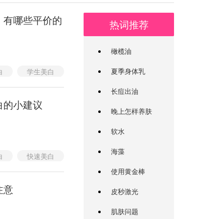
 有哪些平价的
热词推荐
橄榄油
夏季身体乳
白
学生美白
平价美白
长痘出油
白的小建议
晚上怎样养肤
软水
海藻
白
快速美白
美白建议
使用黄金棒
注意
皮秒激光
肌肤问题