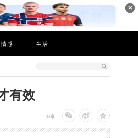
✕
情感
生活
才有效
分享