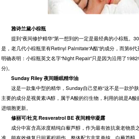
雅诗兰黛小棕瓶
提到“夜间修护精华”第一想到的一定是最经典的小棕瓶。
是，老几代小棕瓶里有Retinyl Palmitate“A酯”的成分，而第6
明确表明：小棕瓶英文名字“Night Repair”只是因为沿用了
分)。
Sunday Riley 夜间睡眠精华油
这是一款集中型的精华，Sunday自己坚称“这不是一款
主要的成分是视黄素/A醇，属于A酸的衍生物，利用的就是A
进细胞更新。
修丽可/杜克 Resveratrol BE 夜间精华凝露
成分中富含高浓度精纯白藜芦醇，作为最有效抗衰老物质之
准，能有效修复日间累积损伤。整体配方非常单纯，白藜芦醇，