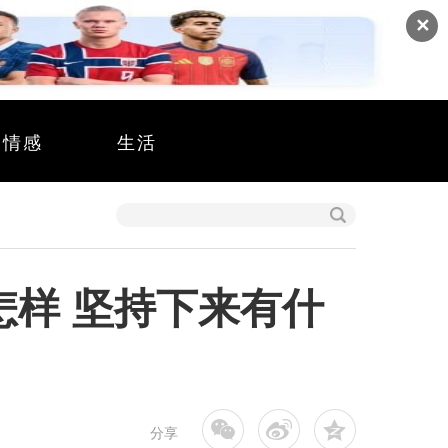
✕
情感
生活
怎样 坚持下来有什
分享