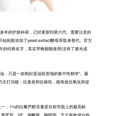
30多年的护肤科研，已经更新到第六代。需要注意的
代开始则新添加了yeast extract酵母萃取来替代。官方
1982年的经典名字，其实早晚都能使用(没有了避光成
护肤油，只是一款刚好是油状质地的集中性精华”。最
酸的主打功能：抗衰老和抗痤疮，能有效抗氧化和促
一，1%的白藜芦醇含量是目前市面上的最高标
黄芪苷、VE、烟酰胺、咖啡因，五个有效成分协