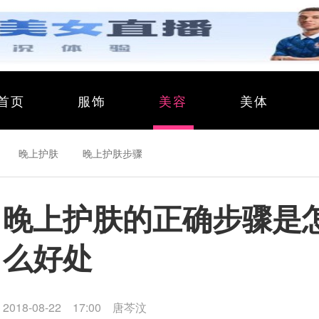
首页
服饰
美容
美体
晚上护肤
晚上护肤步骤
晚上护肤的正确步骤是
么好处
2018-08-22 17:00
唐芩汶