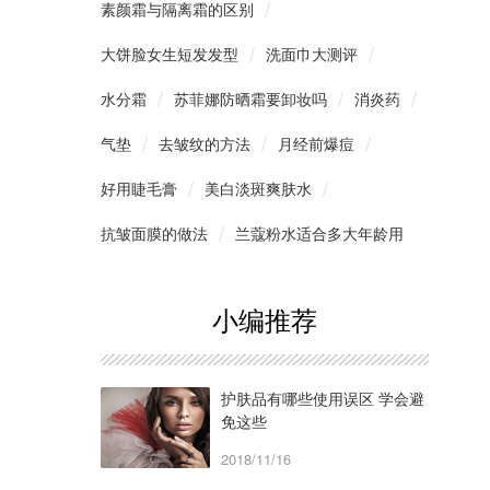
素颜霜与隔离霜的区别
大饼脸女生短发发型
洗面巾大测评
水分霜
苏菲娜防晒霜要卸妆吗
消炎药
气垫
去皱纹的方法
月经前爆痘
好用睫毛膏
美白淡斑爽肤水
抗皱面膜的做法
兰蔻粉水适合多大年龄用
小编推荐
护肤品有哪些使用误区 学会避
免这些
2018/11/16