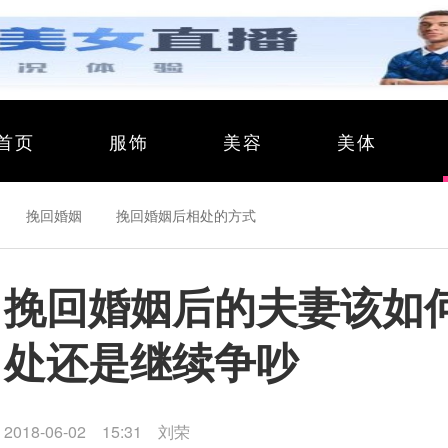
首页
服饰
美容
美体
挽回婚姻
挽回婚姻后相处的方式
挽回婚姻后的夫妻该如
处还是继续争吵
2018-06-02 15:31
刘荣