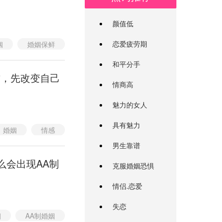
颜值低
恋爱疲劳期
姻
婚姻保鲜
怎么让婚姻更长久
和平分手
方，先改变自己
情商高
魅力的女人
具有魅力
婚姻
情感
婚姻的相处之道
男生靠谱
么会出现AA制
克服婚姻恐惧
情侣.恋爱
失恋
姻
AA制婚姻