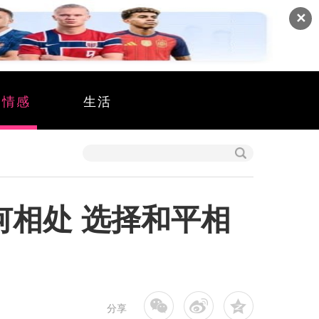
✕
情感
生活
何相处 选择和平相
分享