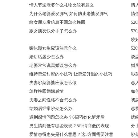
情人节送老婆什么礼物比较有意义
情
为什么老婆爱发脾气 如何防止老婆发脾气
情
给女朋友发信息不回怎么挽回
5
跟女朋友快分手了怎么办
5
较
暧昧期女生应该注意什么
5
婚后话题少怎么办
谈
老婆常常说离婚该怎么办
婚
维持恋爱甜蜜的小技巧 让恋爱升温的小技巧
吵
夫妻吵架婆婆应该怎么做
恋
怎样挽回婚姻感情
如
夫妻之间性格不合怎么办
初
结婚后经常吵架怎么办
恋
遇到感情问题怎么办？6招巧妙化解矛盾
嫁
男生情商低有哪些表现？5种情商低的表现
分
爱情患得患失是什么意思？这5方面需要注意
吵