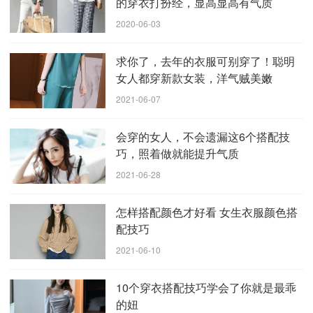
的穿衣打扮经，显高显高有气质
2020-06-03
求你了，去年的衣服可别穿了！聪明
女人都穿新款女装，洋气贼美嫩
2021-06-07
会穿的女人，不会遗漏这6个搭配技
巧，照着做就能提升气质
2021-06-28
怎样搭配颜色才好看 女生衣服颜色搭
配技巧
居家或者没有正式场合的时候，不妨选择很休闲的设计，这
些宽松的服装穿在女生身上，慵懒又不失时尚。她的这款小上衣
2021-06-10
用了白色为底色前面加入卡通图案的点缀，这种简约的设计，会
随着下身的服装营造出不同的风格，百变时尚女生会在下身搭配
10个穿衣搭配技巧学会了你就是最乖
带有很多口袋的裤子，增加休闲和潮流气质，而她选择的这款小
的妞
碎花裙子就像是甜美的波点点缀在黑色的服装上，既保留了少女