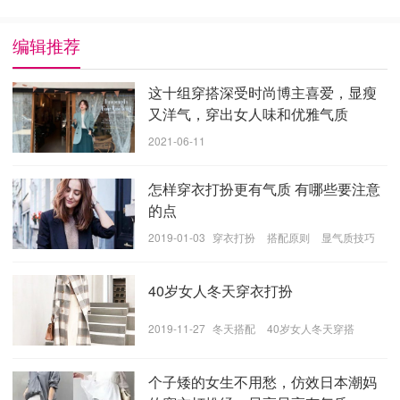
编辑推荐
薄款卫衣加
半身裙
，时尚女生肯定尝试过不同风格的搭配，
她选择的这款衣服是显甜又显气质的类型。上身的这款粉色小卫
衣普通但却很大气，这样的衣服经常会被女生当作内搭，当外穿
这十组穿搭深受时尚博主喜爱，显瘦
的时候下身可以选择吸睛的半身裙，如果用了H版型的裙子则体
又洋气，穿出女人味和优雅气质
现出一种简约和气质。她搭配了淡黄色的多层网纱裙，增加了衣
服的层次效果，而且这样的衣服也是显甜又减龄的经典样式。
2021-06-11
怎样穿衣打扮更有气质 有哪些要注意
的点
2019-01-03
穿衣打扮
搭配原则
显气质技巧
40岁女人冬天穿衣打扮
2019-11-27
冬天搭配
40岁女人冬天穿搭
个子矮的女生不用愁，仿效日本潮妈