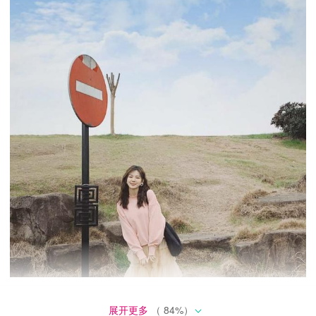
展开更多
（
84
%）