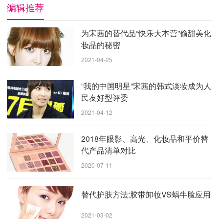
编辑推荐
为宋茜的替代品“快乐大本营”偷甜美化
妆品的秘密
2021-04-25
“我的中国明星”宋茜的韩式淡妆成为人
民友好型评委
2021-04-12
2018年眼影、高光、化妆品和平价替
代产品清单对比
2020-07-11
宋茜快乐大本营的消息立刻让粉丝们兴奋起来，他们都
替代护肤方法:胶带卸妆VS蜗牛脸应用
期待着宋茜在快乐大本营的首次亮相。他们都说他们会
等着看宋茜和幸福家庭会有什么样的火花。在录音现
2021-03-02