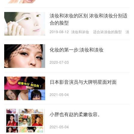
场，宋茜穿着一条腿修长的短裤，浅棕色的眼影布满了
眼眶，还有厚厚的假睫毛。他的眼睛充满魅力。
淡妆和浓妆的区别 浓妆和淡妆分别适
合的脸型
2019-08-12
淡妆和浓妆
适合浓淡妆的脸型
淡
妆和浓妆的区别
化妆的第一步:淡妆和淡妆
2020-07-03
日本影音演员与大牌明星面对面
2021-05-04
小胖也有赵的柔嫩妆容。
2021-05-04