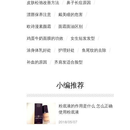
皮肤松弛改善方法
鼻子长痘原因
漂唇保养注意
戴美瞳的危害
欧诗漫素颜霜
面霜面油区别
鸡蛋牛奶面膜的功效
女生短发发型
涂身体乳好处
护理好处
鱼尾纹的去除
补血的原因
齐肩发适合脸型
小编推荐
粉底液的作用是什么 怎么正确
使用粉底液
2018/05/07