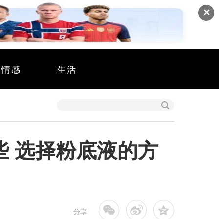
✕
情感
生活
些 选择粉底液的方
分享