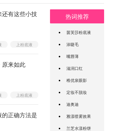
来还有这些小技
热词推荐
茵芙莎粉底液
涂睫毛
液
上粉底液
上粉底液工具
嘴唇薄
 原来如此
滋润口红
稚优泉眼影
定妆不脱妆
液
上粉底液
上粉底液工具
迪奥迪
液的正确方法是
雅漾喷雾效果
兰芝水漾粉饼