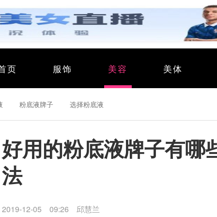
首页
服饰
美容
美体
液
粉底液牌子
选择粉底液
好用的粉底液牌子有哪
法
2019-12-05 09:26
邱慧兰