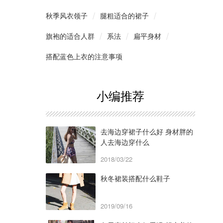
秋季风衣领子
腿粗适合的裙子
旗袍的适合人群
系法
扁平身材
搭配蓝色上衣的注意事项
小编推荐
​去海边穿裙子什么好 身材胖的
人去海边穿什么
2018/03/22
秋冬裙装搭配什么鞋子
2019/09/16