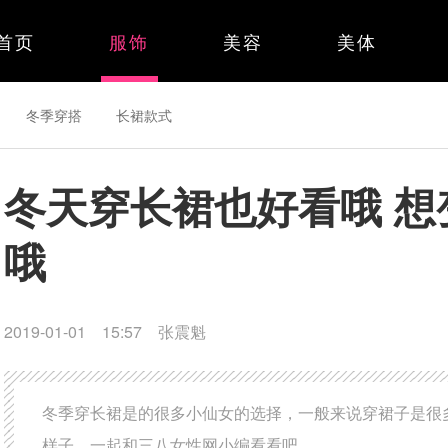
首页
服饰
美容
美体
冬季穿搭
长裙款式
冬天穿长裙也好看哦 
哦
2019-01-01 15:57
张震魁
冬季穿长裙是的很多小仙女的选择，一般来说穿裙子是很
样子，一起和三八女性网小编看看吧。