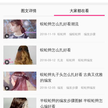
图文详情
大家都在看
蜈蚣辫怎么扎好看潮流
2018-11-19
蜈蚣辫
编蜈蚣辫
编发步骤
蜈蚣辫怎么扎好看
2018-09-12
扎发
蜈蚣辫
蜈蚣辫编发
蜈蚣辫丸子头怎么扎好看 古典又优雅
的编发
2018-12-05
编发
编发步骤
蜈蚣辫编发
半蜈蚣辫的编发步骤图解 半蜈蚣辫怎
么编好看