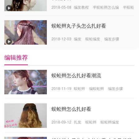
2018-05-08
编发教程
半蜈蚣辫怎么编
半蜈蚣
辫的编发步骤
蜈蚣辫丸子头怎么扎好看
2018-12-03
编发
蜈蚣编发
编发步骤
编辑推荐
蜈蚣辫怎么扎好看潮流
2018-11-19
蜈蚣辫
编蜈蚣辫
编发步骤
蜈蚣辫怎么扎好看
2018-09-12
扎发
蜈蚣辫
蜈蚣辫编发