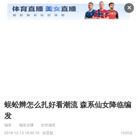
✕
蜈蚣辫怎么扎好看潮流 森系仙女降临编
发
编发
编发步骤
女性编发
2018-12-13 18:40:15
张震魁
1035次