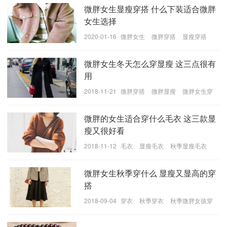
裤也容易清洗，面料比较轻薄，秋季出太阳也不会觉得
微胖女生显瘦穿搭 什么下装适合微胖
很热，也不会有紧绷的感觉，值得购买。
女生选择
2020-01-16
微胖女生
微胖穿搭
显瘦穿搭
微胖女生冬天怎么穿显瘦 这三点很有
用
2018-11-21
微胖穿搭
微胖显瘦
微胖女生穿
着
微胖的女生适合穿什么毛衣 这三款显
瘦又很好看
2018-11-12
毛衣
显瘦毛衣
秋季显瘦毛衣
微胖女生秋季穿什么 显瘦又显高的穿
搭
2018-09-04
穿衣
秋季穿衣
秋季微胖女孩穿
衣