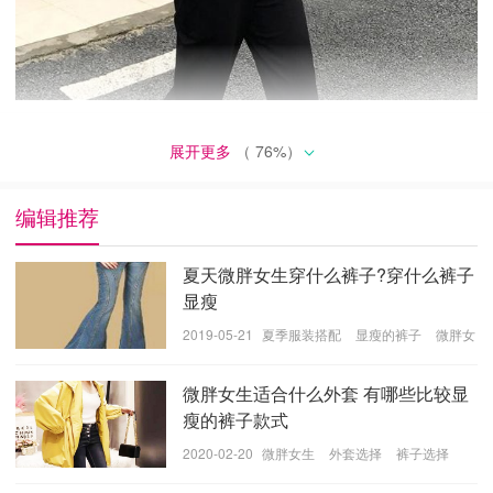
展开更多
（
76
%）
编辑推荐
夏天微胖女生穿什么裤子?穿什么裤子
显瘦
2019-05-21
夏季服装搭配
显瘦的裤子
微胖女
生服装
九分休闲裤
微胖女生适合什么外套 有哪些比较显
休闲裤也是宽松的样式，是非常的适合微胖的妹子的，
瘦的裤子款式
一般九分的休闲裤都是上半截有点宽大，小腿的部位是
2020-02-20
微胖女生
外套选择
裤子选择
收紧的，避免宽松的裤型压身高，而且是舒适的，休闲